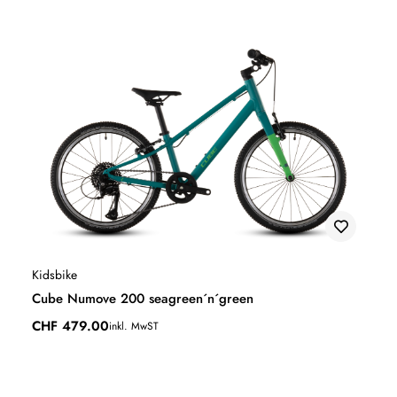
Kidsbike
Cube Numove 200 seagreen´n´green
CHF
479.00
inkl. MwST