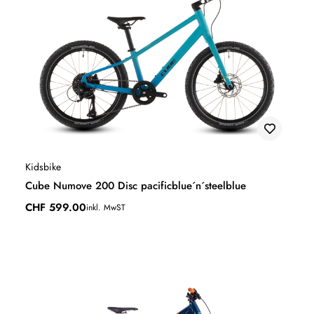
Kidsbike
Cube Numove 200 Disc pacificblue´n´steelblue
CHF
599.00
inkl. MwST