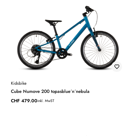
Kidsbike
Cube Numove 200 topasblue´n´nebula
CHF
479.00
inkl. MwST