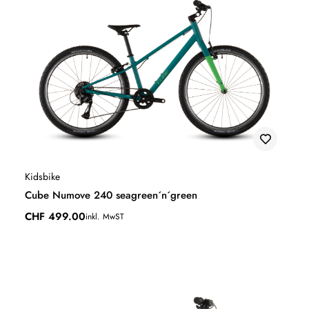
Kidsbike
Cube Numove 240 seagreen´n´green
CHF
499.00
inkl. MwST