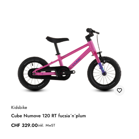
Kidsbike
Cube Numove 120 RT fucsia´n´plum
CHF
329.00
inkl. MwST