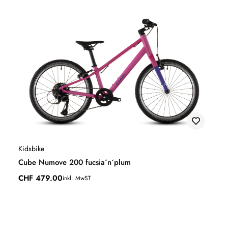
Kidsbike
Cube Numove 200 fucsia´n´plum
CHF
479.00
inkl. MwST