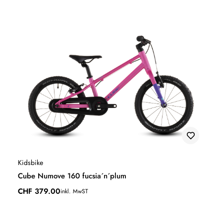
Kidsbike
Cube Numove 160 fucsia´n´plum
CHF
379.00
inkl. MwST