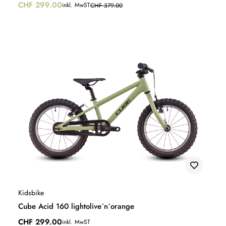
CHF
299.00
inkl. MwST
CHF
379.00
Kidsbike
Cube Acid 160 lightolive´n´orange
CHF
299.00
inkl. MwST