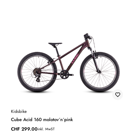
Kidsbike
Cube Acid 160 molotov´n´pink
CHF
299.00
inkl. MwST