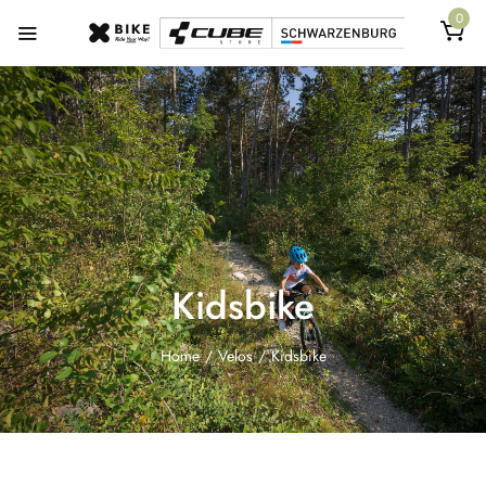
0
Kidsbike
Home
/
Velos
/
Kidsbike