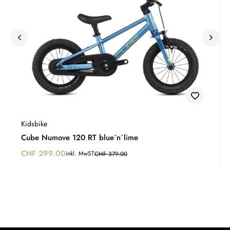
Kidsbike
Cube Numove 120 RT blue´n´lime
CHF
299.00
inkl. MwST
CHF
379.00