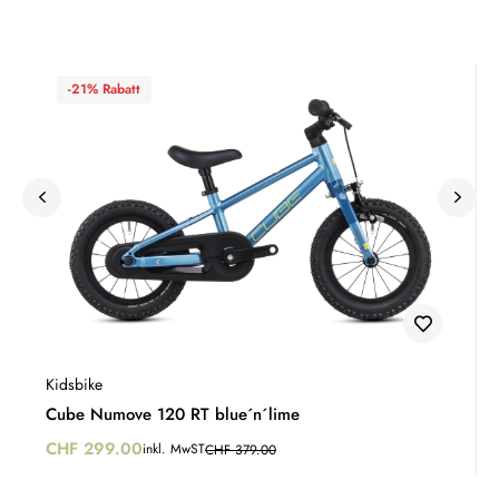
-21% Rabatt
Kidsbike
Cube Numove 120 RT blue´n´lime
CHF
299.00
inkl. MwST
CHF
379.00