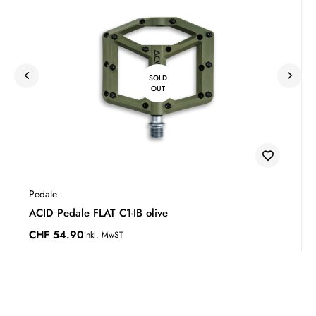
SOLD
OUT
Pedale
ACID Pedale FLAT C1-IB olive
CHF
54.90
inkl. MwST