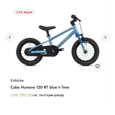
-21% Rabatt
Kidsbike
Cube Numove 120 RT blue´n´lime
CHF
299.00
inkl. MwST
CHF
379.00