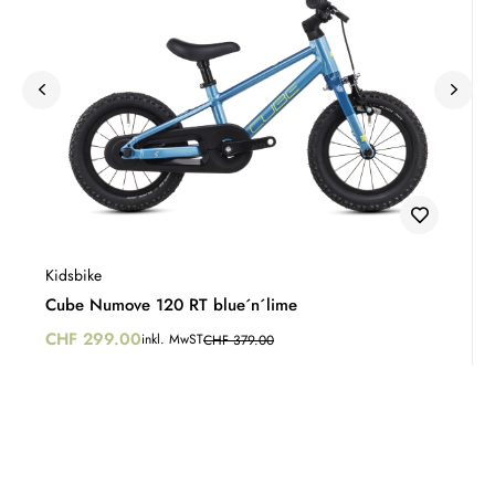
Kidsbike
Cube Numove 120 RT blue´n´lime
CHF
299.00
inkl. MwST
CHF
379.00