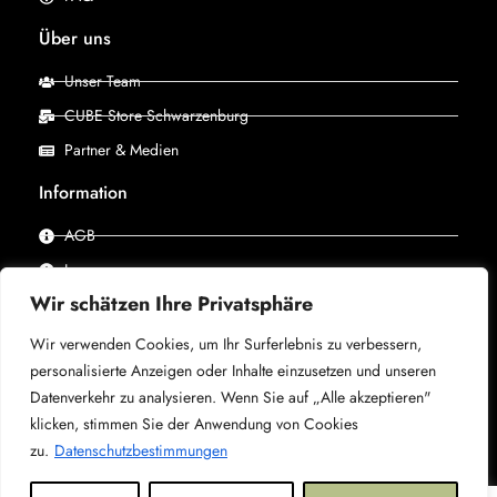
Über uns
Unser Team
CUBE Store Schwarzenburg
Partner & Medien
Information
AGB
Impressum
Wir schätzen Ihre Privatsphäre
Datenschutz
Wir verwenden Cookies, um Ihr Surferlebnis zu verbessern,
personalisierte Anzeigen oder Inhalte einzusetzen und unseren
© 2025 –
CUBE Store Schwarzenburg, powered by X-
Datenverkehr zu analysieren. Wenn Sie auf „Alle akzeptieren"
Bike
– Alle Rechte vorbehalten.
klicken, stimmen Sie der Anwendung von Cookies
zu.
Datenschutzbestimmungen