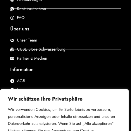
Kontaktaufnahme
FAQ
Über uns
Unser Team
CUBE Store Schwarzenburg
Partner & Medien
Information
AGB
Impressum
Wir schätzen Ihre Privatsphäre
Datenschutz
Wir verwenden Cookies, um Ihr Surferlebnis zu verbessern,
personalisierte Anzeigen oder Inhalte einzusetzen und unseren
© 2025 –
CUBE Store Schwarzenburg, powered by X-
Datenverkehr zu analysieren. Wenn Sie auf „Alle akzeptieren"
Bike
– Alle Rechte vorbehalten.
klicken, stimmen Sie der Anwendung von Cookies