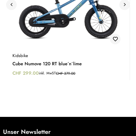
Kidsbike
Cube Numove 120 RT blue´n´lime
CHF
299.00
inkl. MwST
CHF
379.00
Unser Newsletter