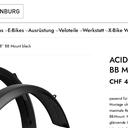
os
E-Bikes
Ausrüstung
Veloteile
Werkstatt
X-Bike 
8″ BB Mount black
ACID
BB M
CHF
4
passend für
Montage oh
maximale Re
BB-Mount: 
glänzende I