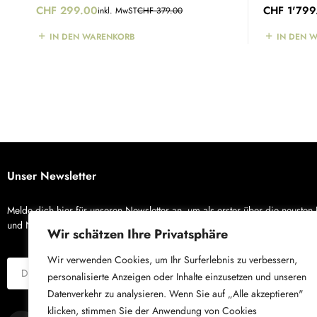
CHF
299.00
CHF
1'799
inkl. MwST
CHF
379.00
IN DEN WARENKORB
IN DEN 
Unser Newsletter
Melde dich hier für unseren Newsletter an, um als erster über die neusten
und Neuigkeiten von X-Bike zu erfahren.
Wir schätzen Ihre Privatsphäre
Wir verwenden Cookies, um Ihr Surferlebnis zu verbessern,
personalisierte Anzeigen oder Inhalte einzusetzen und unseren
Datenverkehr zu analysieren. Wenn Sie auf „Alle akzeptieren"
klicken, stimmen Sie der Anwendung von Cookies