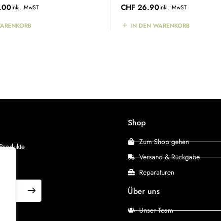
.00
CHF
26.90
inkl. MwST
inkl. MwST
WARENKORB
IN DEN WARENKORB
Shop
Zum Shop gehen
 Produkte
Versand & Rückgabe
Reparaturen
Über uns
Unser Team