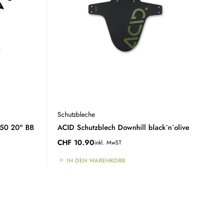
Schutzbleche
 50 20" BB
ACID Schutzblech Downhill black´n´olive
CHF
10.90
inkl. MwST
IN DEN WARENKORB