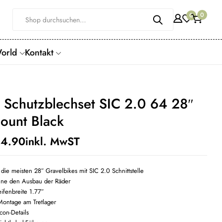
0
0
World
Kontakt
 Schutzblechset SIC 2.0 64 28″
ount Black
4.90
inkl. MwST
 die meisten 28″ Gravelbikes mit SIC 2.0 Schnittstelle
ne den Ausbau der Räder
ifenbreite 1.77″
Montage am Tretlager
con-Details