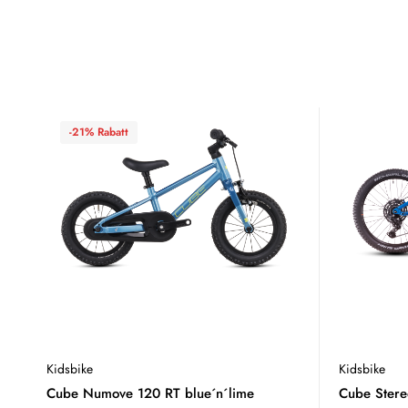
-21% Rabatt
Kidsbike
Kidsbike
Cube Numove 120 RT blue´n´lime
Cube Ster