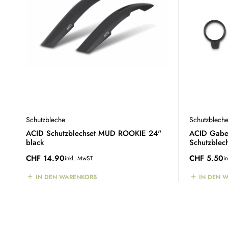
Schutzbleche
Schutzblech
ACID Schutzblechset MUD ROOKIE 24"
ACID Gabel
black
Schutzblec
black
CHF
14.90
CHF
5.50
inkl. MwST
i
IN DEN WARENKORB
IN DEN 