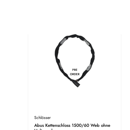
PRE
ORDER
Schlösser
B
Abus Kettenschloss 1500/60 Web ohne
A