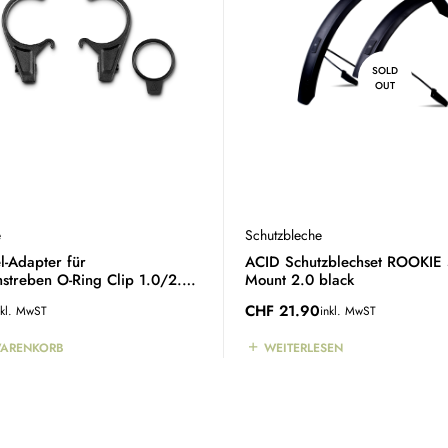
SOLD
OUT
e
Schutzbleche
-Adapter für
ACID Schutzblechset ROOKIE
hstreben O-Ring Clip 1.0/2.0
Mount 2.0 black
CHF
21.90
nkl. MwST
inkl. MwST
WARENKORB
WEITERLESEN