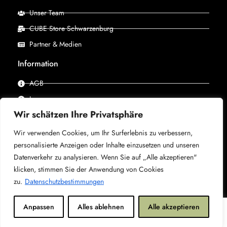
Unser Team
CUBE Store Schwarzenburg
Partner & Medien
Information
AGB
Impressum
Wir schätzen Ihre Privatsphäre
Datenschutz
Wir verwenden Cookies, um Ihr Surferlebnis zu verbessern,
personalisierte Anzeigen oder Inhalte einzusetzen und unseren
© 2025 –
CUBE Store Schwarzenburg, powered by X-
Datenverkehr zu analysieren. Wenn Sie auf „Alle akzeptieren"
Bike
– Alle Rechte vorbehalten.
klicken, stimmen Sie der Anwendung von Cookies
zu.
Datenschutzbestimmungen
0
Anpassen
Alles ablehnen
Alle akzeptieren
Shop
Profil
Suchen
Wunschliste