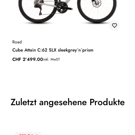
Road
Cube Attain C:62 SLX sleekgrey´n´prism
CHF
2'499.00
inkl. MwST
Zuletzt angesehene Produkte