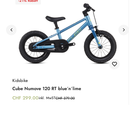
-21% Rabatt
Kidsbike
Cube Numove 120 RT blue´n´lime
CHF
299.00
inkl. MwST
CHF
379.00