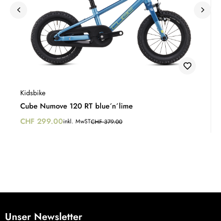
Kidsbike
Cube Numove 120 RT blue´n´lime
CHF
299.00
inkl. MwST
CHF
379.00
Unser Newsletter