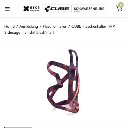
0
Home
/
Ausrüstung
/
Flaschenhalter
/
CUBE Flaschenhalter HPP
Sidecage matt shiftblush´n´art