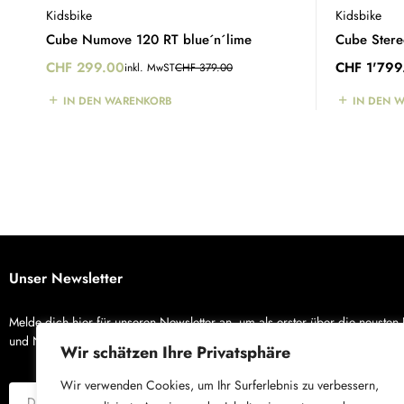
Kidsbike
Kidsbike
Cube Numove 120 RT blue´n´lime
Cube Ster
CHF
299.00
CHF
1'799
inkl. MwST
CHF
379.00
IN DEN WARENKORB
IN DEN 
Unser Newsletter
Melde dich hier für unseren Newsletter an, um als erster über die neusten
und Neuigkeiten von X-Bike zu erfahren.
Wir schätzen Ihre Privatsphäre
Wir verwenden Cookies, um Ihr Surferlebnis zu verbessern,