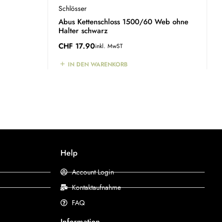
Schlösser
B
Abus Kettenschloss 1500/60 Web ohne
A
Halter schwarz
C
CHF
17.90
inkl. MwST
IN DEN WARENKORB
Help
Account Login
Kontaktaufnahme
FAQ
Information