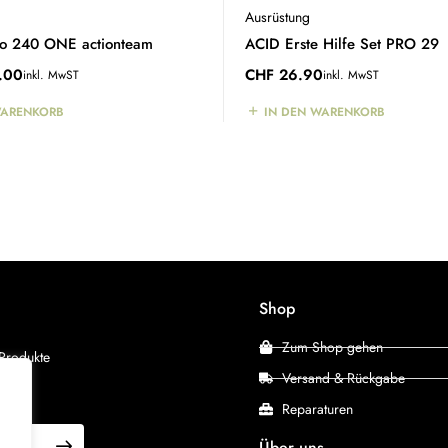
Ausrüstung
eo 240 ONE actionteam
ACID Erste Hilfe Set PRO 29
.00
CHF
26.90
inkl. MwST
inkl. MwST
WARENKORB
IN DEN WARENKORB
Shop
Zum Shop gehen
 Produkte
Versand & Rückgabe
Reparaturen
Über uns