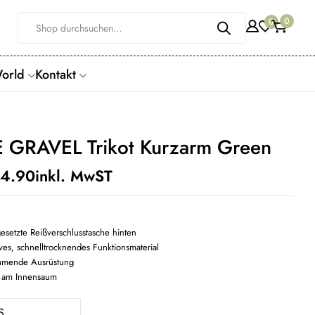
0
0
World
Kontakt
 GRAVEL Trikot Kurzarm Green
4.90
inkl. MwST
gesetzte Reißverschlusstasche hinten
ves, schnelltrocknendes Funktionsmaterial
mmende Ausrüstung
d am Innensaum
S