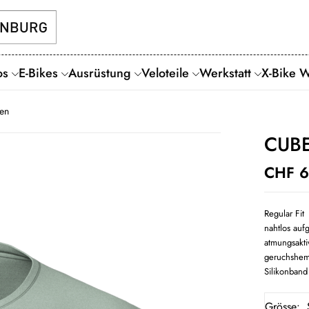
os
E-Bikes
Ausrüstung
Veloteile
Werkstatt
X-Bike 
en
CUBE
CHF
6
Regular Fit
nahtlos auf
atmungsakti
geruchshe
Silikonban
Grösse