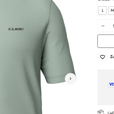
L
M
Z
Lie