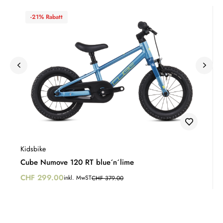
-21% Rabatt
Kidsbike
Cube Numove 120 RT blue´n´lime
CHF
299.00
inkl. MwST
CHF
379.00