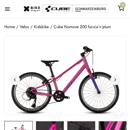
0
Home
/
Velos
/
Kidsbike
/
Cube Numove 200 fucsia´n´plum