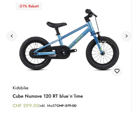
-21% Rabatt
Kidsbike
Cube Numove 120 RT blue´n´lime
CHF
299.00
inkl. MwST
CHF
379.00