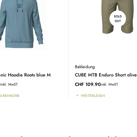
SOLD
OUT
Bekleidung
ic Hoodie Roots blue M
CUBE MTB Enduro Short olive
0
CHF
109.90
inkl. MwST
inkl. MwST
WARENKORB
WEITERLESEN