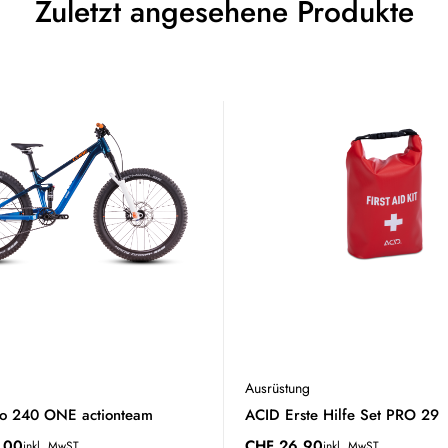
Zuletzt angesehene Produkte
Ausrüstung
eo 240 ONE actionteam
ACID Erste Hilfe Set PRO 29
.00
CHF
26.90
inkl. MwST
inkl. MwST