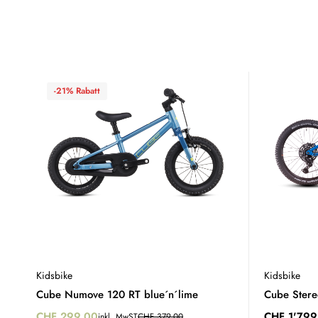
-21% Rabatt
Kidsbike
Kidsbike
Cube Numove 120 RT blue´n´lime
Cube Ster
CHF
299.00
CHF
1'799
inkl. MwST
CHF
379.00