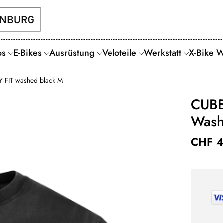
os
E-Bikes
Ausrüstung
Veloteile
Werkstatt
X-Bike 
Y FIT washed black M
CUBE
Wash
CHF
4