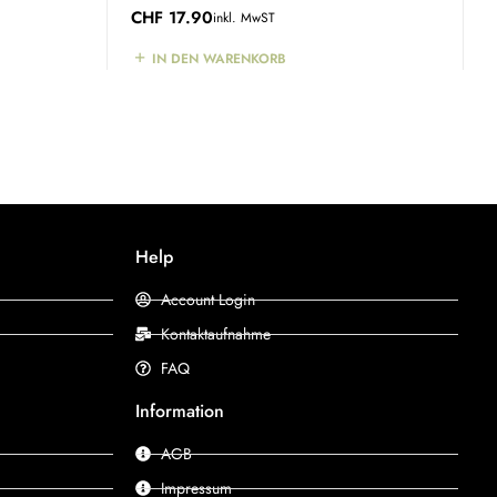
CHF
17.90
inkl. MwST
IN DEN WARENKORB
Help
Account Login
Kontaktaufnahme
FAQ
Information
AGB
Impressum