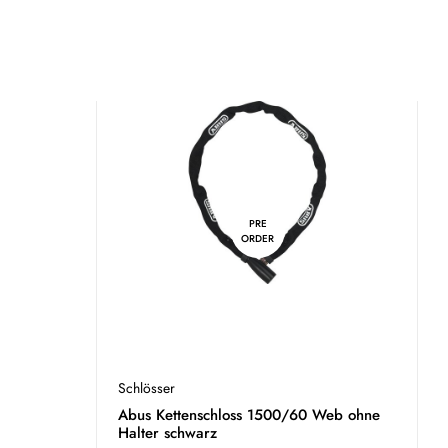
PRE
ORDER
Schlösser
B
Abus Kettenschloss 1500/60 Web ohne
A
Halter schwarz
C