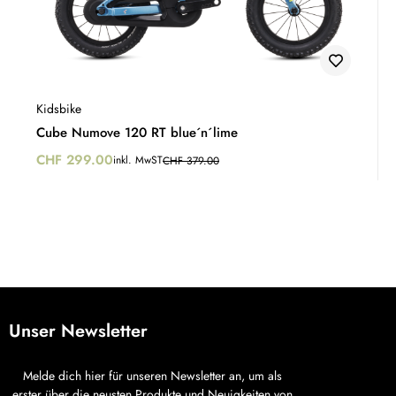
Kidsbike
Cube Numove 120 RT blue´n´lime
CHF
299.00
inkl. MwST
CHF
379.00
Unser Newsletter
Melde dich hier für unseren Newsletter an, um als
erster über die neusten Produkte und Neuigkeiten von