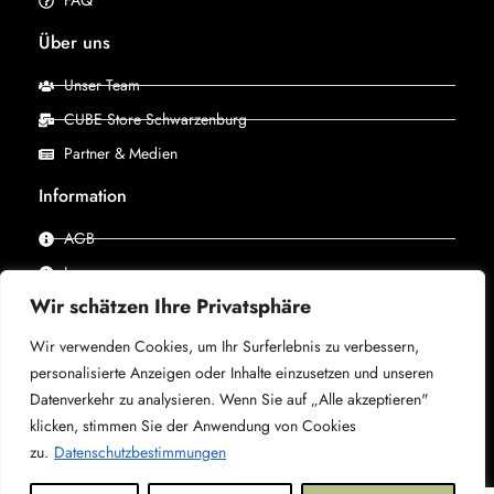
FAQ
Über uns
Unser Team
CUBE Store Schwarzenburg
Partner & Medien
Information
AGB
Impressum
Wir schätzen Ihre Privatsphäre
Datenschutz
Wir verwenden Cookies, um Ihr Surferlebnis zu verbessern,
personalisierte Anzeigen oder Inhalte einzusetzen und unseren
© 2025 –
CUBE Store Schwarzenburg, powered by X-
Datenverkehr zu analysieren. Wenn Sie auf „Alle akzeptieren"
Bike
– Alle Rechte vorbehalten.
klicken, stimmen Sie der Anwendung von Cookies
zu.
Datenschutzbestimmungen