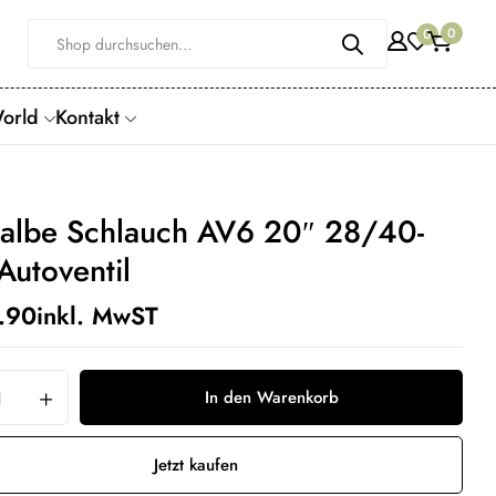
0
0
World
Kontakt
albe Schlauch AV6 20″ 28/40-
Autoventil
.90
inkl. MwST
In den Warenkorb
Jetzt kaufen