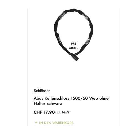
PRE
ORDER
Schlösser
B
Abus Kettenschloss 1500/60 Web ohne
A
Halter schwarz
C
CHF
17.90
inkl. MwST
IN DEN WARENKORB