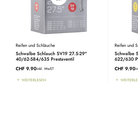
Reifen und Schläuche
Reifen und 
Schwalbe Schlauch SV19 27.5-29"
Schwalbe S
40/62-584/635 Prestaventil
622/630 Pr
CHF
9.90
CHF
9.90
inkl. MwST
i
WEITERLESEN
WEITERL