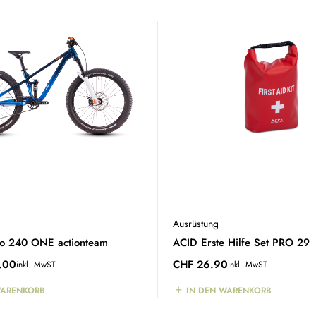
Ausrüstung
eo 240 ONE actionteam
ACID Erste Hilfe Set PRO 29
.00
CHF
26.90
inkl. MwST
inkl. MwST
WARENKORB
IN DEN WARENKORB