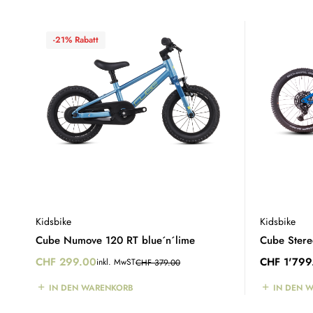
-21% Rabatt
Kidsbike
Kidsbike
Cube Numove 120 RT blue´n´lime
Cube Ster
CHF
299.00
CHF
1'799
inkl. MwST
CHF
379.00
IN DEN WARENKORB
IN DEN 