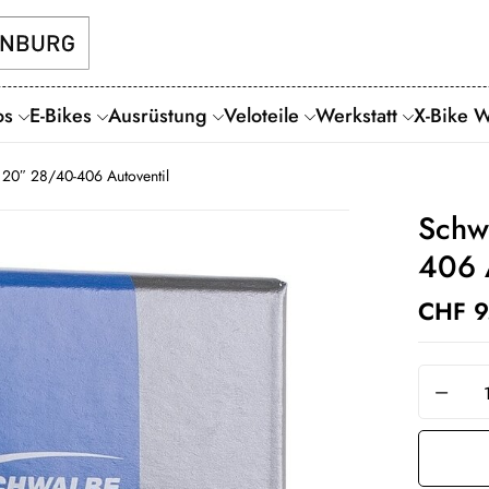
os
E-Bikes
Ausrüstung
Veloteile
Werkstatt
X-Bike 
20″ 28/40-406 Autoventil
Schw
406 
CHF
9